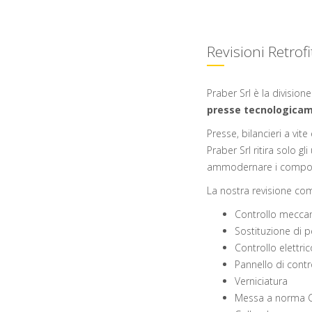
Revisioni Retrofi
Praber Srl è la division
presse tecnologica
Presse, bilancieri a vite
Praber Srl ritira solo g
ammodernare i compone
La nostra revisione co
Controllo meccani
Sostituzione di pe
Controllo elettri
Pannello di contr
Verniciatura
Messa a norma C