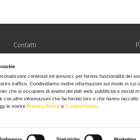
Contatti
P
Praber S.r.l.
H
 cookie
,
rsonalizzare contenuti ed annunci, per fornire funzionalità dei soc
Indirizzo
: Via Giorgio La Pira, 29,
Va
stro traffico. Condividiamo inoltre informazioni sul modo in cui ut
25021 Bagnolo Mella (Brescia)
ne
Co
tner che si occupano di analisi dei dati web, pubblicità e social m
Telefono
:
+39 030.6822031
e con altre informazioni che ha fornito loro o che hanno raccolto
nd
eggi le nostre
Privacy Policy
e
Cookie Policy
.
Fax
: +39 030.6824864
Mail
:
info@praber.it
Preferenze
Statistiche
Marketing