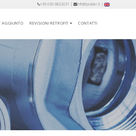
+39 030.6822031
|
info@praber.it
|
E AGGIUNTO
REVISIONI RETROFIT
CONTATTI