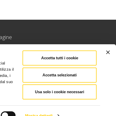
agine
ome
Accetta tutti i cookie
ial
lore aggiunto
ilizza il
ntatti
Accetta selezionati
edia, i
 dal suo
Usa solo i cookie necessari
Mostra dettagli