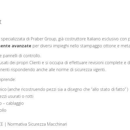
t
e specializzata di Praber Group, già costruttore Italiano esclusivo con
mente avanzate
per diversi impieghi nello stampaggio ottone e metal
 e pannelli di controllo.
li usati dei propri Clienti e si occupa di effettuare revisioni complete e 
nti rispondendo anche alle norme di sicurezza vigenti.
mprende:
co (anche ricostruendo pezzi sia a disegno che “allo stato di fatto” )
zzi usurati o rotti
co – cablaggio
ollo
E | Normativa Sicurezza Macchinari